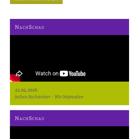
NachSchau
22.04.2026
Jochen Buchsteiner - Wir Ostpreußen
NachSchau