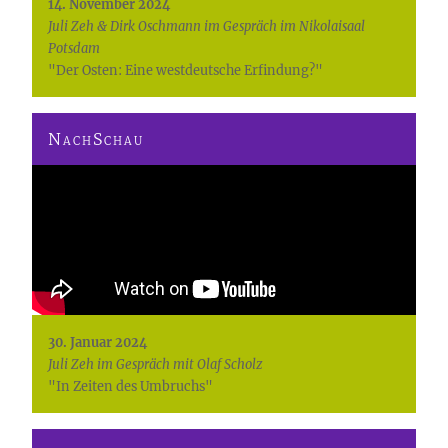
14. November 2024
Juli Zeh & Dirk Oschmann im Gespräch im Nikolaisaal
Potsdam
"Der Osten: Eine westdeutsche Erfindung?"
NachSchau
30. Januar 2024
Juli Zeh im Gespräch mit Olaf Scholz
"In Zeiten des Umbruchs"