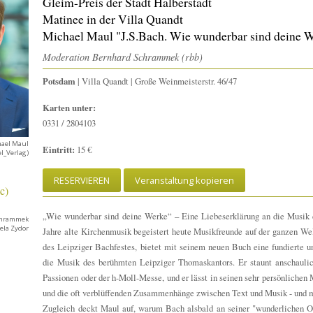
Gleim-Preis der Stadt Halberstadt
Matinee in der Villa Quandt
Michael Maul "J.S.Bach. Wie wunderbar sind deine 
Moderation Bernhard Schrammek (rbb)
Potsdam
| Villa Quandt | Große Weinmeisterstr. 46/47
Karten unter:
0331 / 2804103
hael Maul
Eintritt:
15 €
el_Verlag)
RESERVIEREN
Veranstaltung kopieren
„Wie wunderbar sind deine Werke“ – Eine Liebeserklärung an die Musik
chrammek
ela Zydor
Jahre alte Kirchenmusik begeistert heute Musikfreunde auf der ganzen We
des Leipziger Bachfestes, bietet mit seinem neuen Buch eine fundierte un
die Musik des berühmten Leipziger Thomaskantors. Er staunt anschaul
Passionen oder der h-Moll-Messe, und er lässt in seinen sehr persönliche
und die oft verblüffenden Zusammenhänge zwischen Text und Musik - und 
Zugleich deckt Maul auf, warum Bach alsbald an seiner "wunderlichen Ob