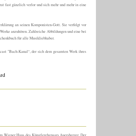
t fast gänzlich verlor und sich mehr und mehr in eine
rklärung an seinen Komponisten-Gott. Sie verfolgt vor
 Werke anzuhören. Zahlreiche Abbildungen und eine bei
chenkbuch für alle Musikliebhaber.
ast "Bach-Kanal“, der sich dem gesamten Werk ihres
ard
 im Wiener Haus des Künstlerehepaars Auersberger. Der