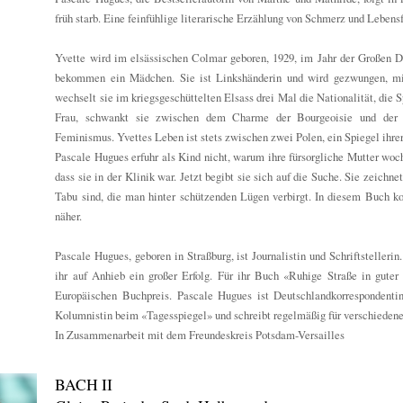
früh starb. Eine feinfühlige literarische Erzählung von Schmerz und Lebens
Yvette wird im elsässischen Colmar geboren, 1929, im Jahr der Großen D
bekommen ein Mädchen. Sie ist Linkshänderin und wird gezwungen, mit
wechselt sie im kriegsgeschüttelten Elsass drei Mal die Nationalität, die
Frau, schwankt sie zwischen dem Charme der Bourgeoisie und der V
Feminismus. Yvettes Leben ist stets zwischen zwei Polen, ein Spiegel ihrer
Pascale Hugues erfuhr als Kind nicht, warum ihre fürsorgliche Mutter woc
dass sie in der Klinik war. Jetzt begibt sie sich auf die Suche. Sie zeichne
Tabu sind, die man hinter schützenden Lügen verbirgt. In diesem Buch ko
näher.
Pascale Hugues, geboren in Straßburg, ist Journalistin und Schriftsteller
ihr auf Anhieb ein großer Erfolg. Für ihr Buch «Ruhige Straße in gute
Europäischen Buchpreis. Pascale Hugues ist Deutschlandkorrespondenti
Kolumnistin beim «Tagesspiegel» und schreibt regelmäßig für verschiedene 
In Zusammenarbeit mit dem Freundeskreis Potsdam-Versailles
BACH II