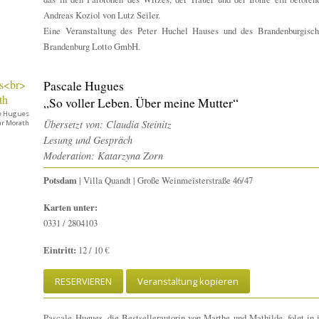
Andreas Koziol von Lutz Seiler.
Eine Veranstaltung des Peter Huchel Hauses und des Brandenburgisch
Brandenburg Lotto GmbH.
Pascale Hugues
„So voller Leben. Über meine Mutter“
e Hugues
Übersetzt von: Claudia Steinitz
ar Morath
Lesung und Gespräch
Moderation: Katarzyna Zorn
Potsdam
| Villa Quandt | Große Weinmeisterstraße 46/47
Karten unter:
0331 / 2804103
Eintritt:
12 / 10 €
RESERVIEREN
Veranstaltung kopieren
Pascale Hugues, die Bestsellerautorin von Marthe und Mathilde, folgt in 