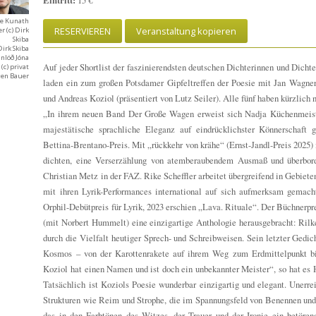
Eintritt:
15 €
ne Kunath
RESERVIEREN
Veranstaltung kopieren
 (c) Dirk
Skiba
 Dirk Skiba
nlöð Jóna
Auf jeder Shortlist der faszinierendsten deutschen Dichterinnen und Dichte
(c) privat
rgen Bauer
laden ein zum großen Potsdamer Gipfeltreffen der Poesie mit Jan Wagner,
und Andreas Koziol (präsentiert von Lutz Seiler). Alle fünf haben kürzlich
„In ihrem neuen Band Der Große Wagen erweist sich Nadja Küchenmeister
majestätische sprachliche Eleganz auf eindrücklichster Könnerschaft g
Bettina-Brentano-Preis. Mit „rückkehr von krähe“ (Ernst-Jandl-Preis 2025) 
dichten, eine Verserzählung von atemberaubendem Ausmaß und überbord
Christian Metz in der FAZ. Rike Scheffler arbeitet übergreifend in Gebiete
mit ihren Lyrik-Performances international auf sich aufmerksam gemacht
Orphil-Debütpreis für Lyrik, 2023 erschien „Lava. Rituale“. Der Büchnerpr
(mit Norbert Hummelt) eine einzigartige Anthologie herausgebracht: Rilk
durch die Vielfalt heutiger Sprech- und Schreibweisen. Sein letzter Gedi
Kosmos – von der Karottenrakete auf ihrem Weg zum Erdmittelpunkt bi
Koziol hat einen Namen und ist doch ein unbekannter Meister“, so hat es 
Tatsächlich ist Koziols Poesie wunderbar einzigartig und elegant. Unerre
Strukturen wie Reim und Strophe, die im Spannungsfeld von Benennen und
das in den Farbtönen des Witzes, der Trauer und der Ironie ein betörend 