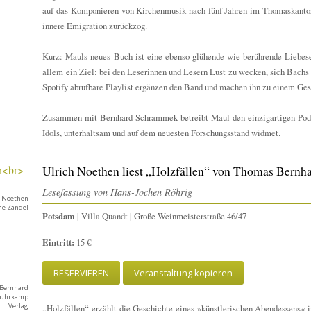
auf das Komponieren von Kirchenmusik nach fünf Jahren im Thomaskantora
innere Emigration zurückzog.
Kurz: Mauls neues Buch ist eine ebenso glühende wie berührende Liebese
allem ein Ziel: bei den Leserinnen und Lesern Lust zu wecken, sich Bachs
Spotify abrufbare Playlist ergänzen den Band und machen ihn zu einem Ges
Zusammen mit Bernhard Schrammek betreibt Maul den einzigartigen Podc
Idols, unterhaltsam und auf dem neuesten Forschungsstand widmet.
Ulrich Noethen liest „Holzfällen“ von Thomas Bernh
Lesefassung von Hans-Jochen Röhrig
h Noethen
ène Zandel
Potsdam
| Villa Quandt | Große Weinmeisterstraße 46/47
Eintritt:
15 €
RESERVIEREN
Veranstaltung kopieren
Bernhard
/ Suhrkamp
Verlag
„Holzfällen“ erzählt die Geschichte eines »künstlerischen Abendessens«