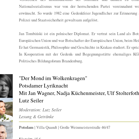
Nationalsozialismus war von der herrschenden Partei vereinnahmt wo
erwünscht. So wurde 1982 eine Gedenkfeier Jugendlicher zur Erinnerung
Polizei und Staatssicherheit gewaltsam aufgelöst.
Jan Tombiński ist ein polnischer Diplomat. Er vertrat sein Land als Bo
Europäischen Union und war Botschafter der Europäischen Union, beim Heil
Er hat Germanistik, Philosophie und Geschichte in Krakau studiert. Er spri
In Kooperation mit der Gedenk- und Begegnungsstätte ehemaliges KG
Politisches Bildungsforum Brandenburg.
"Der Mond im Wolkenkragen"
Potsdamer Lyriknacht
Mit Jan Wagner, Nadja Küchenmeister, Ulf Stolterfoth
Lutz Seiler
Moderation: Lutz Seiler
Lesung & Getränke
Potsdam
| Villa Quandt | Große Weinmeisterstraße 46/47