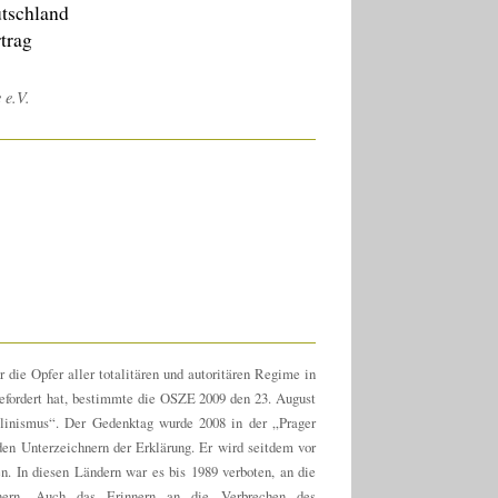
utschland
rtrag
 e.V.
die Opfer aller totalitären und autoritären Regime in
gefordert hat, bestimmte die OSZE 2009 den 23. August
linismus“. Der Gedenktag wurde 2008 in der „Prager
en Unterzeichnern der Erklärung. Er wird seitdem vor
. In diesen Ländern war es bis 1989 verboten, an die
nern. Auch das Erinnern an die Verbrechen des