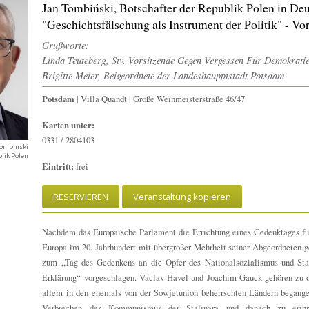
Jan Tombiński, Botschafter der Republik Polen in De
"Geschichtsfälschung als Instrument der Politik" - Vo
Grußworte:
Linda Teuteberg, Stv. Vorsitzende Gegen Vergessen Für Demokratie
Brigitte Meier, Beigeordnete der Landeshaupptstadt Potsdam
Potsdam
| Villa Quandt | Große Weinmeisterstraße 46/47
Karten unter:
0331 / 2804103
Tombinski
blik Polen
Eintritt:
frei
RESERVIEREN
Veranstaltung kopieren
Nachdem das Europäische Parlament die Errichtung eines Gedenktages für 
Europa im 20. Jahrhundert mit übergroßer Mehrheit seiner Abgeordneten 
zum „Tag des Gedenkens an die Opfer des Nationalsozialismus und Sta
Erklärung“ vorgeschlagen. Vaclav Havel und Joachim Gauck gehören zu d
allem in den ehemals von der Sowjetunion beherrschten Ländern begangen
Verbrechen des Kommunismus der Stalinära und danach zu erin