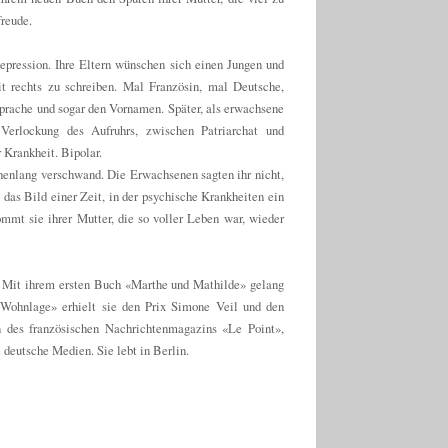
freude.
epression. Ihre Eltern wünschen sich einen Jungen und
 rechts zu schreiben. Mal Französin, mal Deutsche,
 Sprache und sogar den Vornamen. Später, als erwachsene
erlockung des Aufruhrs, zwischen Patriarchat und
 Krankheit. Bipolar.
henlang verschwand. Die Erwachsenen sagten ihr nicht,
t das Bild einer Zeit, in der psychische Krankheiten ein
mmt sie ihrer Mutter, die so voller Leben war, wieder
in. Mit ihrem ersten Buch «Marthe und Mathilde» gelang
r Wohnlage» erhielt sie den Prix Simone Veil und den
n des französischen Nachrichtenmagazins «Le Point»,
deutsche Medien. Sie lebt in Berlin.