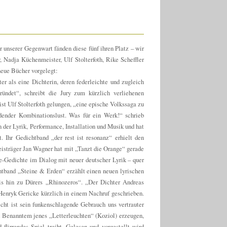
r unserer Gegenwart fänden diese fünf ihren Platz – wir
 Nadja Küchenmeister, Ulf Stolterfoth, Rike Scheffler
 neue Bücher vorgelegt:
 als eine Dichterin, deren federleichte und zugleich
ründet“, schreibt die Jury zum kürzlich verliehenen
ist Ulf Stolterfoth gelungen, „eine epische Volkssaga zu
ender Kombinationslust. Was für ein Werk!“ schrieb
n der Lyrik, Performance, Installation und Musik und hat
. Ihr Gedichtband „der rest ist resonanz“ erhielt den
eisträger Jan Wagner hat mit „Tanzt die Orange“ gerade
e-Gedichte im Dialog mit neuer deutscher Lyrik – quer
chtband „Steine & Erden“ erzählt einen neuen lyrischen
s hin zu Dürers „Rhinozeros“. „Der Dichter Andreas
Henryk Gericke kürzlich in einem Nachruf geschrieben.
icht ist sein funkenschlagende Gebrauch uns vertrauter
 Benanntem jenes „Letterleuchten“ (Koziol) erzeugen,
flirrendes Spiel treibt. Gelesen und vorgestellt wird