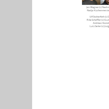
Jan Wagner (c) Nadi
Nadja Küchenmeister
Ulf Stolterfoth (c)
Rike Scheffler (c) Gun
Andreas Koziol 
Lutz Seiler (c) Jü